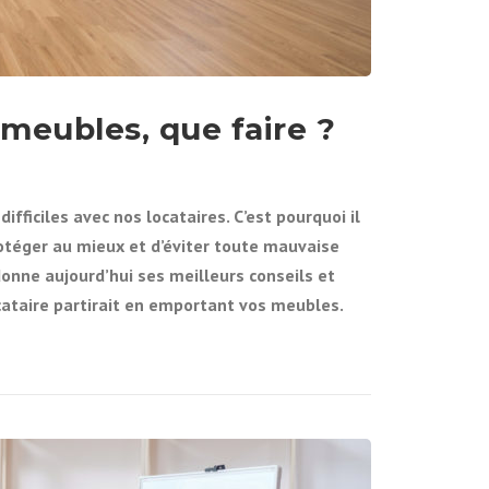
T
E
P
O
U
R
 meubles, que faire ?
D
É
M
É
difficiles avec nos locataires. C’est pourquoi il
N
A
protéger au mieux et d’éviter toute mauvaise
G
onne aujourd’hui ses meilleurs conseils et
E
cataire partirait en emportant vos meubles.
R
S
A
N
S
S
T
R
E