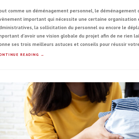
U
out comme un déménagement personnel, le déménagement d’u
B
L
vènement important qui nécessite une certaine organisation e
E
dministratives, la sollicitation du personnel ou encore le dé
S
mportant d’avoir une vision globale du projet afin de ne rien l
,
Q
onne ses trois meilleurs astuces et conseils pour réussir vo
U
ONTINUE READING
«
→
E
F
C
A
O
I
M
R
M
E
E
?
N
T
»
R
É
U
S
S