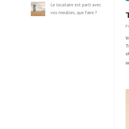
Le locataire est parti avec
vos meubles, que faire ?
P
V
T
c
i