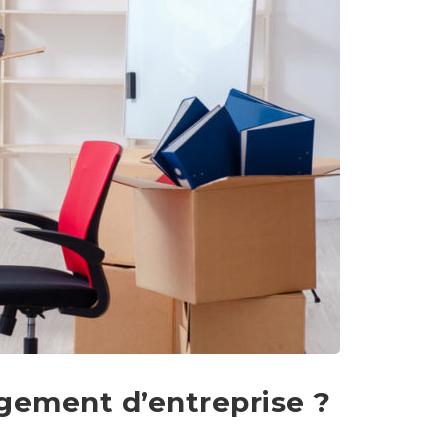
S
S
»
ement d’entreprise ?