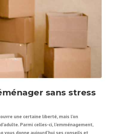
L
I
L
L
E
:
Q
U
E
L
L
E
V
I
L
 déménager sans stress
L
E
E
S
uvre une certaine liberté, mais l’on
T
F
 d’adulte. Parmi celles-ci, l’emménagement,
A
og vous donne aujourd’hui ses conseils et