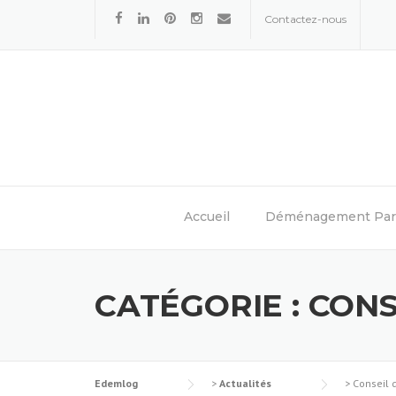
Skip
Contactez-nous
to
content
Accueil
Déménagement Part
CATÉGORIE : CO
Edemlog
>
Actualités
>
Conseil