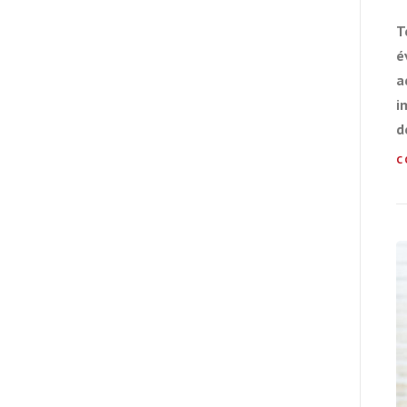
T
é
a
i
d
C