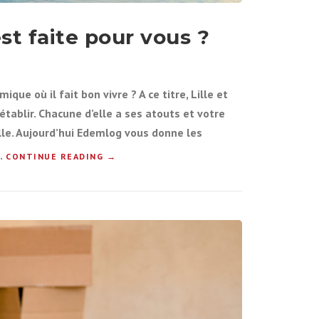
 est faite pour vous ?
ue où il fait bon vivre ? A ce titre, Lille et
tablir. Chacune d’elle a ses atouts et votre
lle. Aujourd’hui Edemlog vous donne les
.
CONTINUE READING
«
→
T
O
U
L
O
U
S
E
V
S