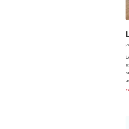
P
L
e
s
a
C