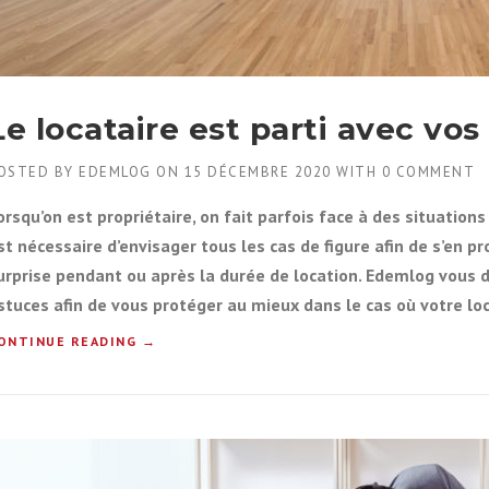
Le locataire est parti avec vos
OSTED BY
EDEMLOG
ON
15 DÉCEMBRE 2020
WITH
0 COMMENT
orsqu’on est propriétaire, on fait parfois face à des situations 
st nécessaire d’envisager tous les cas de figure afin de s’en 
urprise pendant ou après la durée de location. Edemlog vous d
stuces afin de vous protéger au mieux dans le cas où votre lo
ONTINUE READING
«
→
L
E
L
O
C