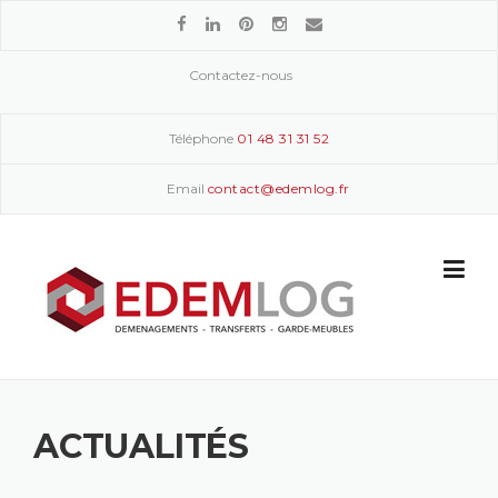
Skip
to
content
Contactez-nous
Téléphone
01 48 31 31 52
Email
contact@edemlog.fr
ACTUALITÉS