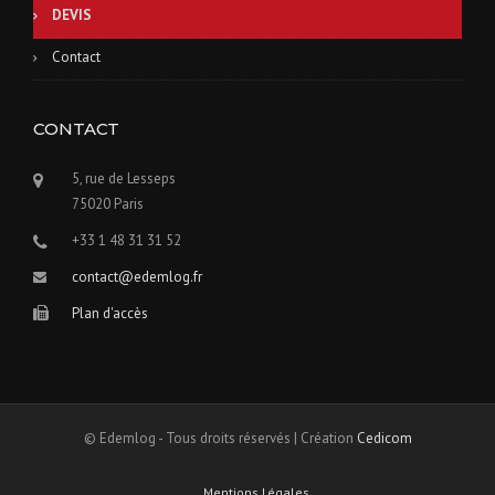
DEVIS
Contact
CONTACT
5, rue de Lesseps
75020 Paris
+33 1 48 31 31 52
contact@edemlog.fr
Plan d'accès
© Edemlog - Tous droits réservés | Création
Cedicom
Mentions Légales